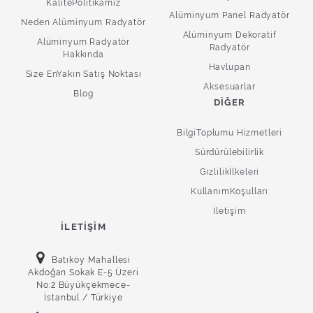
KalitePolitikamız
Alüminyum Panel Radyatör
Neden Alüminyum Radyatör
Alüminyum Dekoratif
Alüminyum Radyatör
Radyatör
Hakkında
Havlupan
Size EnYakın Satış Noktası
Aksesuarlar
Blog
DIĞER
BilgiToplumu Hizmetleri
Sürdürülebilirlik
Gizlilikİlkeleri
KullanımKoşulları
İletişim
İLETIŞIM
Batıköy Mahallesi
Akdoğan Sokak E-5 Üzeri
No:2 Büyükçekmece-
İstanbul / Türkiye