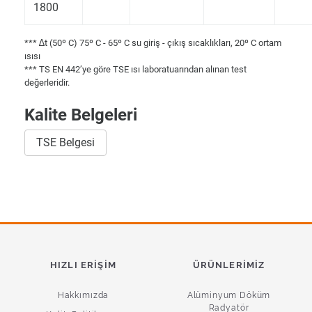
1800
*** ∆t (50º C) 75º C - 65º C su giriş - çıkış sıcaklıkları, 20º C ortam
ısısı
*** TS EN 442’ye göre TSE ısı laboratuarından alınan test
değerleridir.
Kalite Belgeleri
TSE Belgesi
HIZLI ERIŞIM
ÜRÜNLERIMIZ
Hakkımızda
Alüminyum Döküm
Radyatör