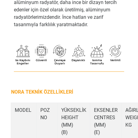
alüminyum radyatör, daha ince bir dizayn tercih
edenler için özel olarak üretilmiş, alüminyum
radyatörlerimizdendir. İnce hatları ve zarif
tasarımıyla farklılık yaratmaktadır.
NORA TEKNİK ÖZELLİKLERİ
MODEL
POZ
YÜKSEKLİK
EKSENLER
AĞIR
NO
HEIGHT
CENTRES
WEIG
(MM)
(MM)
KG
(B)
(E)