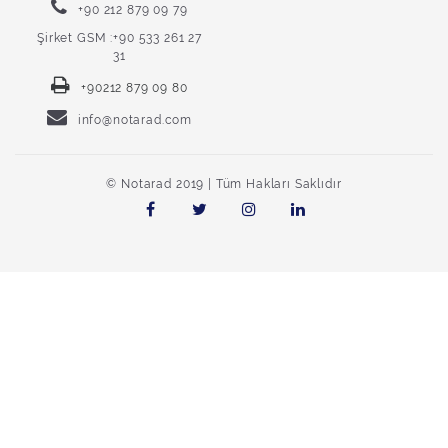
+90 212 879 09 79
Şirket GSM :+90 533 261 27
31
+90212 879 09 80
info@notarad.com
© Notarad 2019 | Tüm Hakları Saklıdır