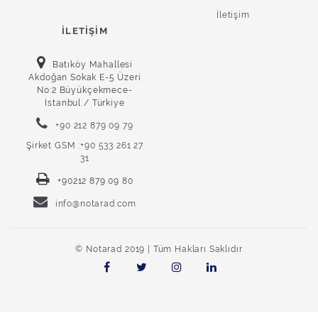
İletişim
İLETIŞIM
Batıköy Mahallesi
Akdoğan Sokak E-5 Üzeri
No:2 Büyükçekmece-
İstanbul / Türkiye
+90 212 879 09 79
Şirket GSM :+90 533 261 27
31
+90212 879 09 80
info@notarad.com
© Notarad 2019 | Tüm Hakları Saklıdır