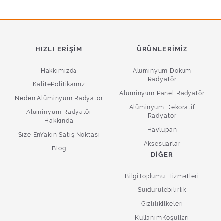
HIZLI ERIŞIM
ÜRÜNLERIMIZ
Hakkımızda
Alüminyum Döküm
Radyatör
KalitePolitikamız
Alüminyum Panel Radyatör
Neden Alüminyum Radyatör
Alüminyum Dekoratif
Alüminyum Radyatör
Radyatör
Hakkında
Havlupan
Size EnYakın Satış Noktası
Aksesuarlar
Blog
DIĞER
BilgiToplumu Hizmetleri
Sürdürülebilirlik
Gizlilikİlkeleri
KullanımKoşulları