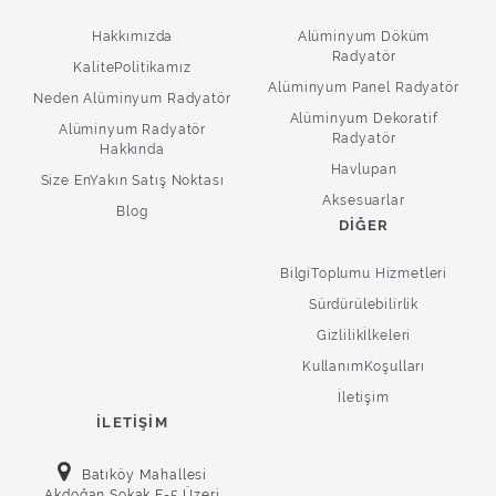
Hakkımızda
Alüminyum Döküm
Radyatör
KalitePolitikamız
Alüminyum Panel Radyatör
Neden Alüminyum Radyatör
Alüminyum Dekoratif
Alüminyum Radyatör
Radyatör
Hakkında
Havlupan
Size EnYakın Satış Noktası
Aksesuarlar
Blog
DIĞER
BilgiToplumu Hizmetleri
Sürdürülebilirlik
Gizlilikİlkeleri
KullanımKoşulları
İletişim
İLETIŞIM
Batıköy Mahallesi
Akdoğan Sokak E-5 Üzeri