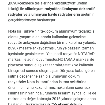
,Büyükçekmece tesislerinde 'ekstürüzyon' üretim
tekniği ile
alüminyum radyatör,alüminyum dekoratif
radyatör ve alüminyum havlu radyatörlerin
üretimini
gerçekleştirmeye başlamıştır.
Nota Isı Türkiye'nin tek döküm alüminyum tedarikçisi
olarak ,yaşam alanlarında kullanılan geleneksel
radyatör anlayışını değiştiren bir marka olma yolunda
büyük mesafeler kaydetmiş,ürün yelpazesini zaman
içerisinde genişleterek Yeni nesil radyatör NOTARAD
markası ile adını duyurmuştur.NOTARAD markası ile
piyasaya sunduğu şık tasarımlar,estetik ve kalitenin
birleşmesi sonucu oluşmuştur. Dünyaca kabul gören
ısıtma değerlerine sahip alüminyum döküm
radyatörler Nota Isı tarafından Isıtma sektörüne
önemli bir ivme kazandırmış,mekanların sorunsuz
ısınmasının yanında,ürünlerin tasarım ayrıcalığı ile de
mekanlara değer katmıştır.2016 yılında çalışmalarına
başladığı ,
Türkiye'deki ilk "55 eksen" döküm