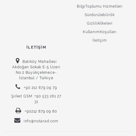
BilgiToplumu Hizmetleri
Sürdürülebilirlik
Gizlilikİlkeleri
KullanımKoşulları
İletişim
İLETIŞIM
Batıköy Mahallesi
Akdoğan Sokak E-5 Üzeri
No:2 Büyükçekmece-
İstanbul / Türkiye
+90 212 879 09 79
Şirket GSM :+90 533 261 27
31
+90212 879 09 80
info@notarad.com