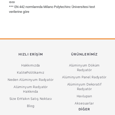
ısısı
*** EN 442 normlarında Milano Polytechinc Üniversitesi test
verilerine göre
HIZLI ERIŞIM
ÜRÜNLERIMIZ
Hakkımızda
Alüminyum Döküm
Radyatör
KalitePolitikamız
Alüminyum Panel Radyatör
Neden Alüminyum Radyatör
Alüminyum Dekoratif
Alüminyum Radyatör
Radyatör
Hakkında
Havlupan
Size EnYakın Satış Noktası
Aksesuarlar
Blog
DIĞER