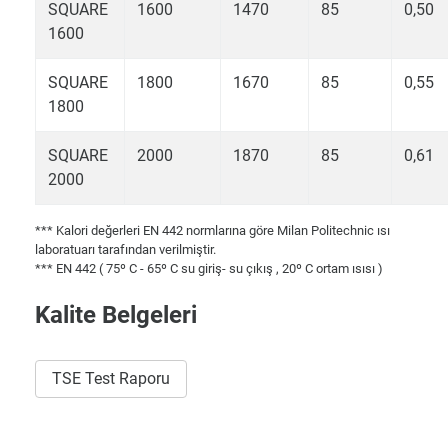
SQUARE
1600
1470
85
0,50
1600
SQUARE
1800
1670
85
0,55
1800
SQUARE
2000
1870
85
0,61
2000
*** Kalori değerleri EN 442 normlarına göre Milan Politechnic ısı
laboratuarı tarafından verilmiştir.
*** EN 442 ( 75º C - 65º C su giriş- su çıkış , 20º C ortam ısısı )
Kalite Belgeleri
TSE Test Raporu