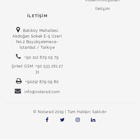
KullanımKoşulları
İletişim
İLETIŞIM
Batıköy Mahallesi
Akdoğan Sokak E-5 Üzeri
No:2 Büyükçekmece-
İstanbul / Türkiye
+90 212 879 09 79
Şirket GSM :+90 533 261 27
31
+90212 879 09 80
info@notarad.com
© Notarad 2019 | Tüm Hakları Saklıdır