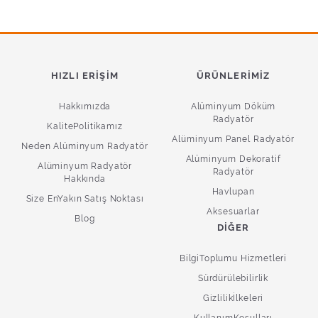
HIZLI ERIŞIM
ÜRÜNLERIMIZ
Hakkımızda
Alüminyum Döküm
Radyatör
KalitePolitikamız
Alüminyum Panel Radyatör
Neden Alüminyum Radyatör
Alüminyum Dekoratif
Alüminyum Radyatör
Radyatör
Hakkında
Havlupan
Size EnYakın Satış Noktası
Aksesuarlar
Blog
DIĞER
BilgiToplumu Hizmetleri
Sürdürülebilirlik
Gizlilikİlkeleri