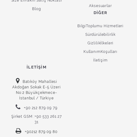
Size EnYakın Satış Noktası
Aksesuarlar
Blog
DIĞER
BilgiToplumu Hizmetleri
Sürdürülebilirlik
Gizlilikİlkeleri
KullanımKoşulları
İletişim
İLETIŞIM
Batıköy Mahallesi
Akdoğan Sokak E-5 Üzeri
No:2 Büyükçekmece-
İstanbul / Türkiye
+90 212 879 09 79
Şirket GSM :+90 533 261 27
31
+90212 879 09 80