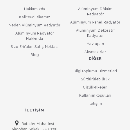
Hakkımızda
Alüminyum Döküm
Radyatör
KalitePolitikamız
Alüminyum Panel Radyatör
Neden Alüminyum Radyatör
Alüminyum Dekoratif
Alüminyum Radyatör
Radyatör
Hakkında
Havlupan
Size EnYakın Satış Noktası
Aksesuarlar
Blog
DIĞER
BilgiToplumu Hizmetleri
Sürdürülebilirlik
Gizlilikİlkeleri
KullanımKoşulları
İletişim
İLETIŞIM
Batıköy Mahallesi
Akdoğan Sokak E-5 Üzeri