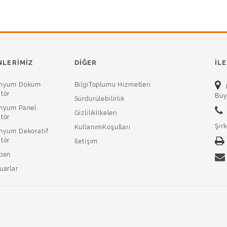
LERIMIZ
DIĞER
İL
inyum Döküm
BilgiToplumu Hizmetleri
tör
Büy
Sürdürülebilirlik
nyum Panel
Gizlilikİlkeleri
tör
Şir
KullanımKoşulları
nyum Dekoratif
tör
İletişim
pan
uarlar