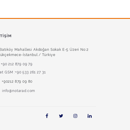
ETIŞIM
Batıköy Mahallesi Akdoğan Sokak E-5 Üzeri No:2
ükçekmece-İstanbul / Türkiye
+90 212 879 09 79
ket GSM :+90 533 261 27 31
+90212 879 09 80
info@notarad.com