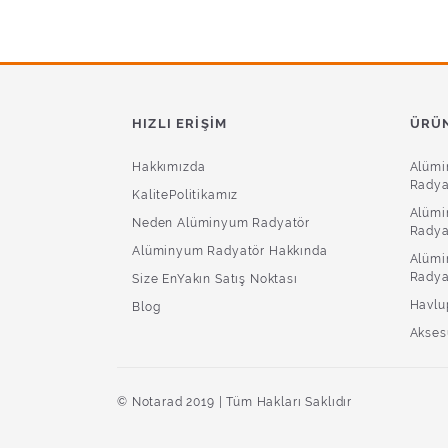
HIZLI ERIŞIM
ÜRÜN
Hakkımızda
Alüm
Radya
KalitePolitikamız
Alümi
Neden Alüminyum Radyatör
Radya
Alüminyum Radyatör Hakkında
Alümi
Radya
Size EnYakın Satış Noktası
Havlu
Blog
Akses
© Notarad 2019 | Tüm Hakları Saklıdır