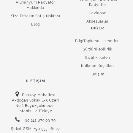
Alüminyum Radyatör
Radyatör
Hakkında
Havlupan
Size EnYakın Satış Noktası
Aksesuarlar
Blog
DIĞER
BilgiToplumu Hizmetleri
Sürdürülebilirlik
Gizlilikİlkeleri
KullanımKoşulları
İletişim
İLETIŞIM
Batıköy Mahallesi
Akdoğan Sokak E-5 Üzeri
No:2 Büyükçekmece-
İstanbul / Türkiye
+90 212 879 09 79
Şirket GSM :+90 533 261 27